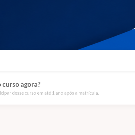
 curso agora?
icipar desse curso em até 1 ano após a matrícula.