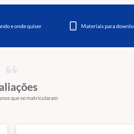
ndo e onde quiser
Materiais para downl
aliações
unos que se matricularam