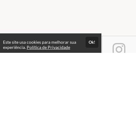
Este site usa cookies para melhorar sua
Ok!
experiência.
Política de Privacidade
Atendimento
Horário de atendimento das 08hs às 18hs.
+5527988462680
+5527988015358