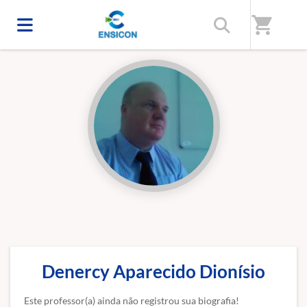
Início
/
Professores(as)
shopping_cart
Denercy Aparecido Dionísio
Este professor(a) ainda não registrou sua biografia!