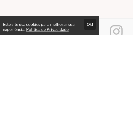
Este site usa cookies para melhorar sua
Ok!
experiência.
Política de Privacidade
Atendimento
Horário de atendimento das 08hs às 18hs.
+5527988462680
+5527988015358
Fale Conosco